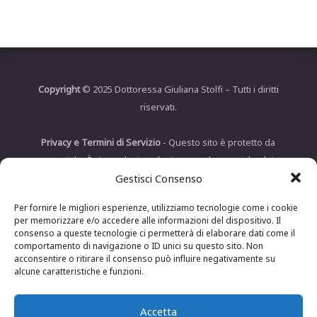
Copyright
© 2025 Dottoressa Giuliana Stolfi – Tutti i diritti
riservati.
Privacy e Termini di Servizio
- Questo sito è protetto da
copyright. È vietata la riproduzione, anche parziale, dei
Gestisci Consenso
contenuti senza autorizzazione. Per ulteriori informazioni,
consulta la nostra Privacy Policy e i Termini di Servizio.
Per fornire le migliori esperienze, utilizziamo tecnologie come i cookie
per memorizzare e/o accedere alle informazioni del dispositivo. Il
Dichiarazione di responsabilità medica
- Le informazioni
consenso a queste tecnologie ci permetterà di elaborare dati come il
comportamento di navigazione o ID unici su questo sito. Non
contenute in questo sito hanno uno scopo puramente
acconsentire o ritirare il consenso può influire negativamente su
informativo e non sostituiscono in alcun modo una
alcune caratteristiche e funzioni.
consulenza medica personalizzata. Per diagnosi e
trattamenti specifici, si consiglia di consultare direttamente
Accetta